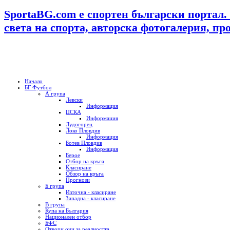
SportaBG.com е спортен български портал.
света на спорта, авторска фотогалерия, пр
Начало
БГ Футбол
А група
Левски
Информация
ЦСКА
Информация
Лудогорец
Локо Пловдив
Информация
Ботев Пловдив
Информация
Берое
Отбор на кръга
Класиране
Обзор на кръга
Прогнози
Б група
Източна - класиране
Западна - класиране
В група
Купа на България
Национален отбор
БФС
Отвори очи за реалността