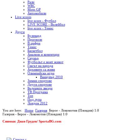
Рали
WRC
Moto GP
Автомобили
Live scores
live score - Футбол
LIVE SCORE - Волейбол
live score - Тенис
Други
Булевард
Прогнози
В цифри
Тенис
Баскетбол
Анализи и коментари
Снукър
Футболът е моят живот
Гласът на народа
Архивите са живи
Олимпийски игри
Ванкувър 2010
Зимни спортове
Други спортове
Бъдещите звезди
ТВ Програма
Топ
Под лупа
Лондон 2012
You are here:
Home
Галерия
Берое - Локомотив (Пловдив) 1:0
Галерия - Берое - Локомотив (Пловдив) 1:0
Снимки: Диан Грудев/ SportaBG.com