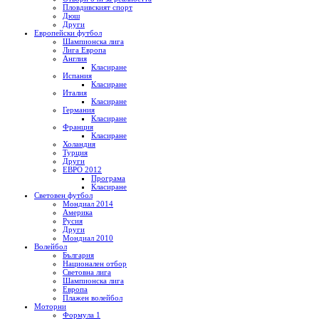
Пловдивският спорт
Дюш
Други
Европейски футбол
Шампионска лига
Лига Европа
Англия
Класиране
Испания
Класиране
Италия
Класиране
Германия
Класиране
Франция
Класиране
Холандия
Турция
Други
ЕВРО 2012
Програма
Класиране
Световен футбол
Мондиал 2014
Америка
Русия
Други
Мондиал 2010
Волейбол
България
Национален отбор
Световна лига
Шампионска лига
Европа
Плажен волейбол
Моторни
Формула 1