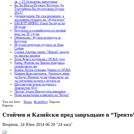
лв. + 25 безплатни завъртания
Би Ли Могъл Роджър Федерер Да
Триумфира На Аустрелиън Оупън
2021?
Дерменджиев: Не съм временен, а
постоянен треньор на "Лудогорец"
ЕКСКЛУЗИВНО: Гонзо би шута на
Мурсия
Резултати и голмайстори от първия
кръг на "Б" група
Официално: Фулъм потвърди за
Бодуров
Мурсия определи групата за Локо
София
Станка Златева смени "Левски" заради
по-висока заплата
Тони Кукоч подписва с ЦСКА утре
Раева: Фенове на Левски атакуваха
семейството ми
Бомба: Ботев отмъква Дивиш от ЦСКА
Пламен Константинов: Диктатор няма
да бъда! Можеш да загубиш мача, но
да спечелиш хората с играта си
Шотландско крило подписа с
Локомотив (Пд)
"Ботев" прати Вандер при юношите
Нови назначения в школата на "Ботев"
You are here:
Home
Волейбол
Европа
Европа
Стойчев и Казийски пред завръщане в “Тренто
Вторник, 24 Юни 2014 06:20
"24 часа"