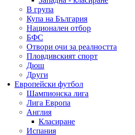
Западна - класиране
В група
Купа на България
Национален отбор
БФС
Отвори очи за реалността
Пловдивският спорт
Дюш
Други
Европейски футбол
Шампионска лига
Лига Европа
Англия
Класиране
Испания