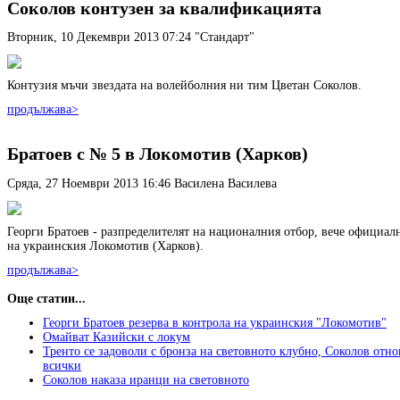
Соколов контузен за квалификацията
Вторник, 10 Декември 2013 07:24
"Стандарт"
Контузия мъчи звездата на волейболния ни тим Цветан Соколов.
продължава>
Братоев с № 5 в Локомотив (Харков)
Сряда, 27 Ноември 2013 16:46
Василена Василева
Георги Братоев - разпределителят на националния отбор, вече официалн
на украинския Локомотив (Харков).
продължава>
Още статии...
Георги Братоев резерва в контрола на украинския "Локомотив"
Омайват Казийски с локум
Тренто се задоволи с бронза на световното клубно, Соколов отно
всички
Соколов наказа иранци на световното