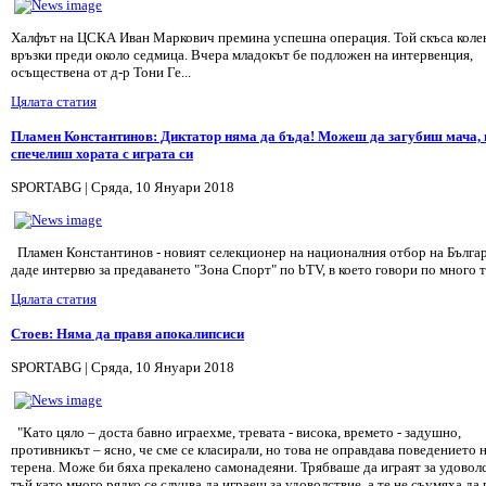
Халфът на ЦСКА Иван Маркович премина успеш­на операция. Той скъса ко­ле
връзки преди около седмица. Вчера младокът бе подложен на интервен­ция,
осъществена от д-р Тони Ге...
Цялата статия
Пламен Константинов: Диктатор няма да бъда! Можеш да загубиш мача, 
спечелиш хората с играта си
SPORTABG | Сряда, 10 Януари 2018
Пламен Константинов - новият селекционер на националния отбор на Бълга
даде интервю за предаването "Зона Спорт" по bTV, в което говори по много те
Цялата статия
Стоев: Няма да правя апокалипсиси
SPORTABG | Сряда, 10 Януари 2018
"Като цяло – доста бавно играехме, тревата - висока, времето - задушно,
противникът – ясно, че сме се класирали, но това не оправдава поведението 
терена. Може би бяха прекалено самонадеяни. Трябваше да играят за удоволс
тъй като много рядко се случва да играеш за удоволствие, а те не съумяха да 