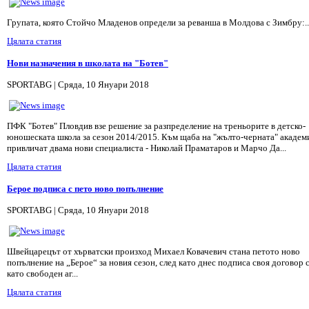
Групата, която Стойчо Младенов определи за реванша в Молдова с Зимбру:..
Цялата статия
Нови назначения в школата на "Ботев"
SPORTABG | Сряда, 10 Януари 2018
ПФК "Ботев" Пловдив взе решение за разпределение на треньорите в детско-
юношеската школа за сезон 2014/2015. Към щаба на "жълто-черната" академ
привличат двама нови специалиста - Николай Праматаров и Марчо Да...
Цялата статия
Берое подписа с пето ново попълнение
SPORTABG | Сряда, 10 Януари 2018
Швейцарецът от хърватски произход Михаел Ковачевич стана петото ново
попълнение на „Берое“ за новия сезон, след като днес подписа своя договор 
като свободен аг...
Цялата статия