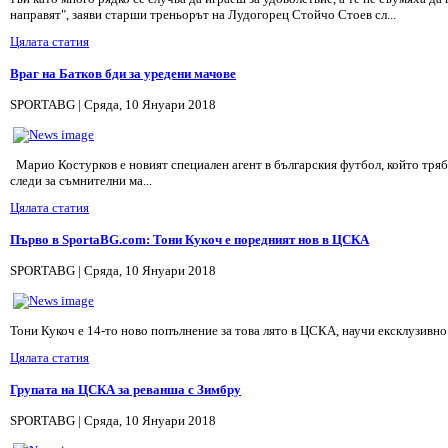
направят", заяви старши треньорът на Лудогорец Стойчо Стоев сл...
Цялата статия
Враг на Батков бди за уредени мачове
SPORTABG | Сряда, 10 Януари 2018
Марио Костурков е новият специален агент в българския футбол, който тряб
следи за съмнителни ма...
Цялата статия
Първо в SportaBG.com: Тони Кукоч e поредният нов в ЦСКА
SPORTABG | Сряда, 10 Януари 2018
Тони Кукоч е 14-то ново попълнение за това лято в ЦСКА, научи ексклузивно s
Цялата статия
Групата на ЦСКА за реванша с Зимбру
SPORTABG | Сряда, 10 Януари 2018