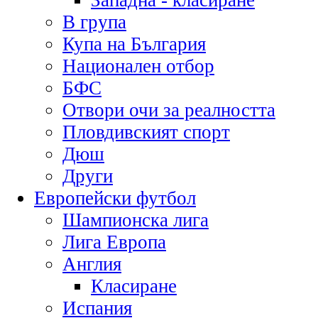
Западна - класиране
В група
Купа на България
Национален отбор
БФС
Отвори очи за реалността
Пловдивският спорт
Дюш
Други
Европейски футбол
Шампионска лига
Лига Европа
Англия
Класиране
Испания