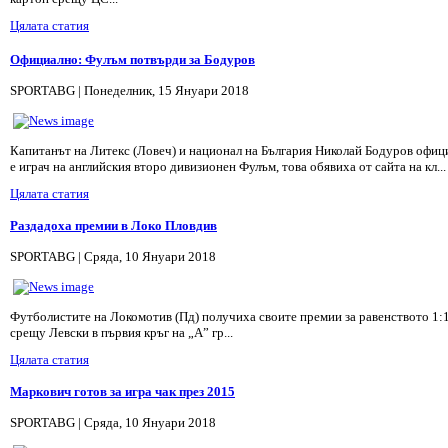
Цялата статия
Официално: Фулъм потвърди за Бодуров
SPORTABG | Понеделник, 15 Януари 2018
Капитанът на Литекс (Ловеч) и национал на България Николай Бодуров офиц
е играч на английския второ дивизионен Фулъм, това обявиха от сайта на кл...
Цялата статия
Раздадоха премии в Локо Пловдив
SPORTABG | Сряда, 10 Януари 2018
Футболистите на Локомотив (Пд) получиха своите премии за равенството 1:
срещу Левски в първия кръг на „А” гр...
Цялата статия
Маркович готов за игра чак през 2015
SPORTABG | Сряда, 10 Януари 2018