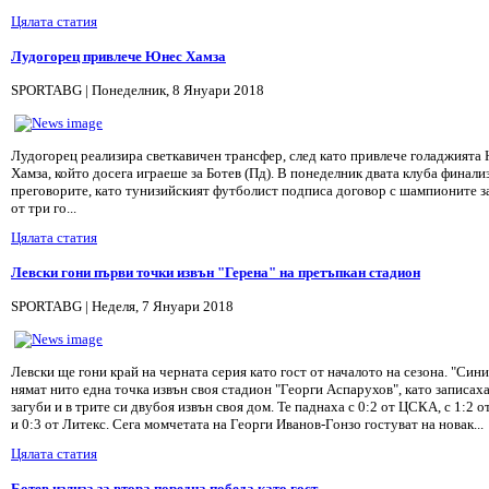
Цялата статия
Лудогорец привлече Юнес Хамза
SPORTABG | Понеделник, 8 Януари 2018
Лудогорец реализира светкавичен трансфер, след като привлече голаджията
Хамза, който досега играеше за Ботев (Пд). В понеделник двата клуба финали
преговорите, като тунизийският футболист подписа договор с шампионите з
от три го...
Цялата статия
Левски гони първи точки извън "Герена" на претъпкан стадион
SPORTABG | Неделя, 7 Януари 2018
Левски ще гони край на черната серия като гост от началото на сезона. "Сини
нямат нито една точка извън своя стадион "Георги Аспарухов", като записах
загуби и в трите си двубоя извън своя дом. Те паднаха с 0:2 от ЦСКА, с 1:2 о
и 0:3 от Литекс. Сега момчетата на Георги Иванов-Гонзо гостуват на новак...
Цялата статия
Ботев излиза за втора поредна победа като гост