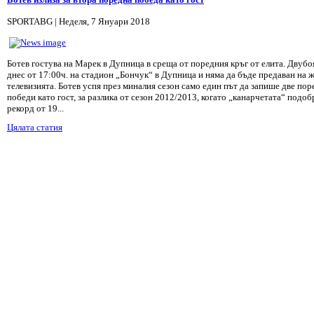
SPORTABG | Неделя, 7 Януари 2018
Ботев гостува на Марек в Дупница в среща от поредния кръг от елита. Двубо
днес от 17:00ч. на стадион „Бончук“ в Дупница и няма да бъде предаван на 
телевизията. Ботев успя през миналия сезон само един път да запише две по
победи като гост, за разлика от сезон 2012/2013, когато „канарчетата“ подо
рекорд от 19...
Цялата статия