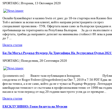
SPORTABG | Вторник, 13 Октомври 2020
Онлайн букмейкърът и казино bwin от днес до 18-ти стартира нов Казино Бон
Той е активен за всеки нов клиент, който направи регистрацията си през
специалният промолинк - ТУК. Офертата важи само за български граждани и 
пребиваващи на територията на Република България. За да се възползвате 
офертата, трябва да направите депозит на минимална стойност 80 лева в рам
до 7 ...
Цялата статия
Би Ли Могъл Роджър Федерер Да Триумфира На Аустрелиън Оупън 2021
SPORTABG | Понеделник, 28 Септември 2020
{jcomments on} Вижте тази публикация в Instagram. Публик
споделена от Roger Federer (@rogerfederer) на Окт 7, 2019 в 7:50 PDT Едва ли
фен на тениса, а и не само, който да не е чувал за Роджър Федерер. Легендар
швейцарски тенисист се състезава в професионалния тенис от 1998-ма годин
насам и за този период от над 20 години маестрото успя да се превърне...
Цялата статия
ЕКСКЛУЗИВНО: Гонзо би шута на Мурсия