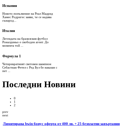
Испания
Новото попълнение на Реал Мадрид
Хамес Родригес заяви, че се надява
сънарод...
Италия
Легендата на бразилския футбол
Роналдиньо е свободен агент. До
момента той ...
Формула 1
Четирикратният световен шампион
Себастиан Фетел с Ред Бул бе наказан с
пет ...
Последни Новини
0
1
2
prev
next
Лимитирана bwin бонус оферта от 400 лв. + 25 безплатни завъртания