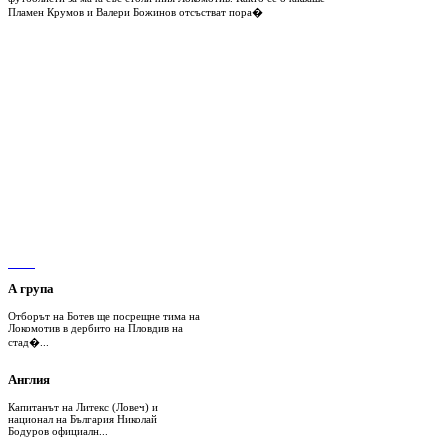
Пламен Крумов и Валери Божинов отсъстват пора�
А група
Отборът на Ботев ще посрещне тима на
Локомотив в дербито на Пловдив на
стад�...
Англия
Капитанът на Литекс (Ловеч) и
национал на България Николай
Бодуров официалн...