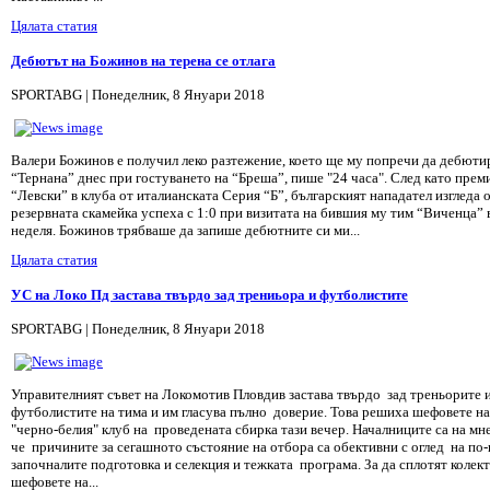
Цялата статия
Дебютът на Божинов на терена се отлага
SPORTABG | Понеделник, 8 Януари 2018
Валери Божинов е получил леко разтежение, което ще му попречи да дебютир
“Тернана” днес при гостуването на “Бреша”, пише "24 часа". След като прем
“Левски” в клуба от италианската Серия “Б”, българският нападател изгледа 
резервната скамейка успеха с 1:0 при визитата на бившия му тим “Виченца” 
неделя. Божинов трябваше да запише дебютните си ми...
Цялата статия
УС на Локо Пд застава твърдо зад трениьора и футболистите
SPORTABG | Понеделник, 8 Януари 2018
Управителният съвет на Локомотив Пловдив застава твърдо зад треньорите 
футболистите на тима и им гласува пълно доверие. Това решиха шефовете на
"черно-белия" клуб на проведената сбирка тази вечер. Началниците са на мн
че причините за сегашното състояние на отбора са обективни с оглед на по
започналите подготовка и селекция и тежката програма. За да сплотят колек
шефовете на...