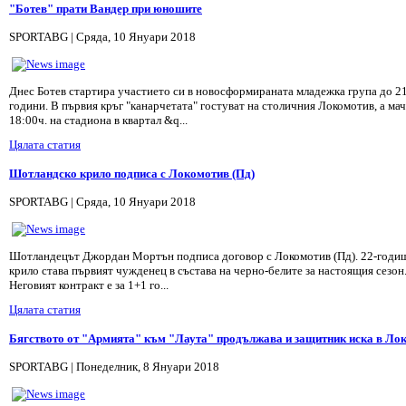
"Ботев" прати Вандер при юношите
SPORTABG | Сряда, 10 Януари 2018
Днес Ботев стартира участието си в новосформираната младежка група до 2
години. В първия кръг "канарчетата" гостуват на столичния Локомотив, а мач
18:00ч. на стадиона в квартал &q...
Цялата статия
Шотландско крило подписа с Локомотив (Пд)
SPORTABG | Сряда, 10 Януари 2018
Шотландецът Джордан Мортън подписа договор с Локомотив (Пд). 22-годи
крило става първият чужденец в състава на черно-белите за настоящия сезон
Неговият контракт е за 1+1 го...
Цялата статия
Бягството от "Армията" към "Лаута" продължава и защитник иска в Ло
SPORTABG | Понеделник, 8 Януари 2018