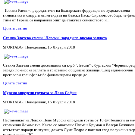
Илиана Раева - председателят на Българската федерация по художествена
гимнастика и съпруга на легендата на Левски Наско Сираков, съобщи, че фен
тима от Герена са направили опит да атакуват семейството й....
Цялата статия
Станка Златева смени "Левски" заради по-висока заплата
SPORTABG | Понеделник, 15 Януари 2018
Станка Златева смени досегашния си клуб "Левски" с бургаския "Черноморец
заради по-висока заплата и тристайно общинско жилище. След едномесечни
преговори трансферът бе финализирана преди де...
Цялата статия
Мурсия определи групата за Локо София
SPORTABG | Понеделник, 15 Януари 2018
Наставникът на Левски Пепе Мурсия определи група от 18 футболисти за ма
столичния Локомотив. Както се очакваше Пламен Крумов и Валери Божинов
отсъстват поради контузии, докато Луис Педро е наказан след получения че
картон срещу ЦС...