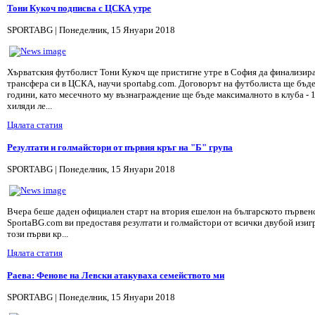
Тони Кукоч подписва с ЦСКА утре
SPORTABG | Понеделник, 15 Януари 2018
Хърватския футболист Тони Кукоч ще пристигне утре в София да финализир
трансфера си в ЦСКА, научи sportabg.com. Договорът на футболиста ще бъде
години, като месечното му възнаграждение ще бъде максималното в клуба - 
хиляди ле...
Цялата статия
Резултати и голмайстори от първия кръг на "Б" група
SPORTABG | Понеделник, 15 Януари 2018
Вчера беше даден официален старт на втория ешелон на българското първен
SportaBG.com ви предоставя резултати и голмайстори от всички двубой изиг
този първи кр...
Цялата статия
Раева: Фенове на Левски атакуваха семейството ми
SPORTABG | Понеделник, 15 Януари 2018