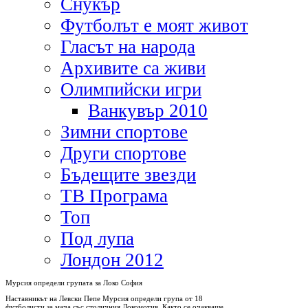
Снукър
Футболът е моят живот
Гласът на народа
Архивите са живи
Олимпийски игри
Ванкувър 2010
Зимни спортове
Други спортове
Бъдещите звезди
ТВ Програма
Топ
Под лупа
Лондон 2012
Мурсия определи групата за Локо София
Наставникът на Левски Пепе Мурсия определи група от 18
футболисти за мача със столичния Локомотив. Както се очакваше