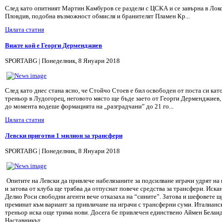
След като опитният Мартин Камбуров се раздели с ЦСКА и се завърна в Лок
Пловдив, подобна възможност обмисля и бранителят Пламен Кр...
Цялата статия
Вижте кой е Георги Дерменджиев
SPORTABG | Понеделник, 8 Януари 2018
След като днес стана ясно, че Стойчо Стоев е бил освободен от поста си кат
треньор в Лудогорец, неговото място ще бъде заето от Георги Дерменджиев,
до момента водеше формацията на „разградчани” до 21 го...
Цялата статия
Левски приготви 1 милион за трансфери
SPORTABG | Понеделник, 8 Януари 2018
Опитите на Левски да привлече набелязаните за подсилване играчи удрят на
и затова от клуба ще трябва да отпуснат повече средства за трансфери. Иска
Делио Роси свободни агенти вече отказаха на “сините”. Затова и шефовете щ
преминат към вариант за привличане на играчи с трансферни суми. Италианс
треньор иска още трима нови. Досега бе привлечен единствено Аймен Белаид
Наставникът ...