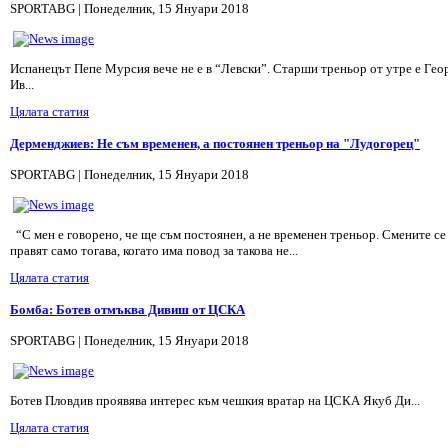
SPORTABG | Понеделник, 15 Януари 2018
Испанецът Пепе Мурсия вече не е в “Левски”. Старши треньор от утре е Гео
Ив...
Цялата статия
Дерменджиев: Не съм временен, а постоянен треньор на "Лудогорец"
SPORTABG | Понеделник, 15 Януари 2018
“С мен е говорено, че ще съм постоянен, а не временен треньор. Смените се
правят само тогава, когато има повод за такова не...
Цялата статия
Бомба: Ботев отмъква Дивиш от ЦСКА
SPORTABG | Понеделник, 15 Януари 2018
Ботев Пловдив проявява интерес към чешкия вратар на ЦСКА Якуб Ди...
Цялата статия