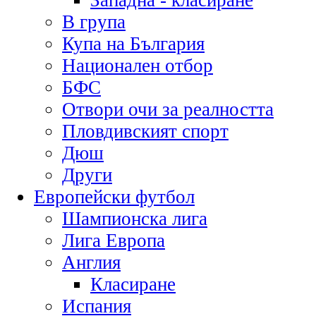
Западна - класиране
В група
Купа на България
Национален отбор
БФС
Отвори очи за реалността
Пловдивският спорт
Дюш
Други
Европейски футбол
Шампионска лига
Лига Европа
Англия
Класиране
Испания