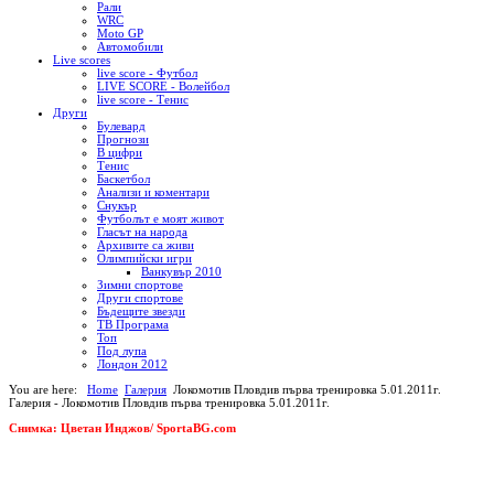
Рали
WRC
Moto GP
Автомобили
Live scores
live score - Футбол
LIVE SCORE - Волейбол
live score - Тенис
Други
Булевард
Прогнози
В цифри
Тенис
Баскетбол
Анализи и коментари
Снукър
Футболът е моят живот
Гласът на народа
Архивите са живи
Олимпийски игри
Ванкувър 2010
Зимни спортове
Други спортове
Бъдещите звезди
ТВ Програма
Топ
Под лупа
Лондон 2012
You are here:
Home
Галерия
Локомотив Пловдив първа тренировка 5.01.2011г.
Галерия - Локомотив Пловдив първа тренировка 5.01.2011г.
Снимка: Цветан Инджов/ SportaBG.com