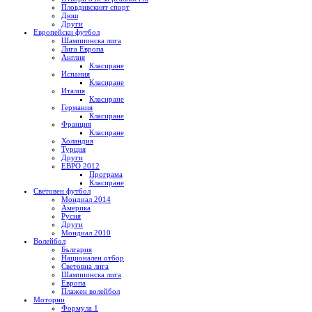
Пловдивският спорт
Дюш
Други
Европейски футбол
Шампионска лига
Лига Европа
Англия
Класиране
Испания
Класиране
Италия
Класиране
Германия
Класиране
Франция
Класиране
Холандия
Турция
Други
ЕВРО 2012
Програма
Класиране
Световен футбол
Мондиал 2014
Америка
Русия
Други
Мондиал 2010
Волейбол
България
Национален отбор
Световна лига
Шампионска лига
Европа
Плажен волейбол
Моторни
Формула 1