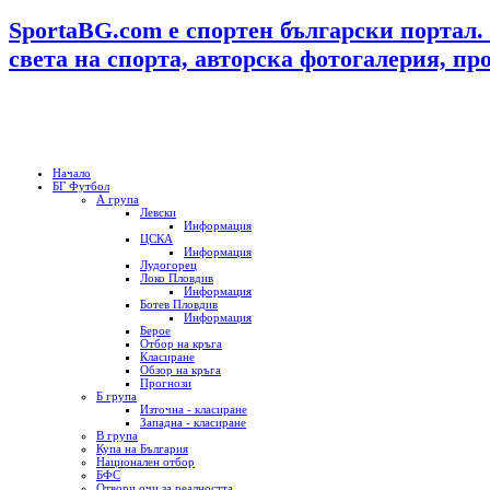
SportaBG.com е спортен български портал.
света на спорта, авторска фотогалерия, пр
Начало
БГ Футбол
А група
Левски
Информация
ЦСКА
Информация
Лудогорец
Локо Пловдив
Информация
Ботев Пловдив
Информация
Берое
Отбор на кръга
Класиране
Обзор на кръга
Прогнози
Б група
Източна - класиране
Западна - класиране
В група
Купа на България
Национален отбор
БФС
Отвори очи за реалността