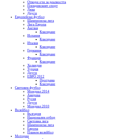
Отвори очи за реалността
Пловдивският спорт
Дюш
Други
Европейски футбол
Шампионска лига
Лига Европа
Англия
Класиране
Испания
Класиране
Италия
Класиране
Германия
Класиране
Франция
Класиране
Холандия
Турция
Други
ЕВРО 2012
Програма
Класиране
Световен футбол
Мондиал 2014
Америка
Русия
Други
Мондиал 2010
Волейбол
България
Национален отбор
Световна лига
Шампионска лига
Европа
Плажен волейбол
Моторни