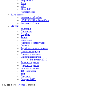
Формула 1
Рали
WRC
Moto GP
Автомобили
Live scores
live score - Футбол
LIVE SCORE - Волейбол
live score - Тенис
Други
Булевард
Прогнози
В цифри
Тенис
Баскетбол
Анализи и коментари
Снукър
Футболът е моят живот
Гласът на народа
Архивите са живи
Олимпийски игри
Ванкувър 2010
Зимни спортове
Други спортове
Бъдещите звезди
ТВ Програма
Топ
Под лупа
Лондон 2012
You are here:
Home
Галерия