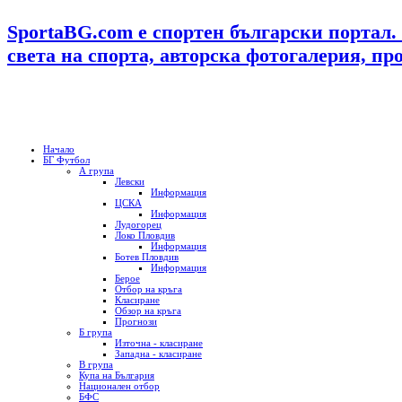
SportaBG.com е спортен български портал.
света на спорта, авторска фотогалерия, пр
Начало
БГ Футбол
А група
Левски
Информация
ЦСКА
Информация
Лудогорец
Локо Пловдив
Информация
Ботев Пловдив
Информация
Берое
Отбор на кръга
Класиране
Обзор на кръга
Прогнози
Б група
Източна - класиране
Западна - класиране
В група
Купа на България
Национален отбор
БФС