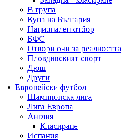
Западна - класиране
В група
Купа на България
Национален отбор
БФС
Отвори очи за реалността
Пловдивският спорт
Дюш
Други
Европейски футбол
Шампионска лига
Лига Европа
Англия
Класиране
Испания