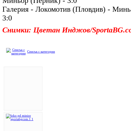
Миньор (Перник) - 3:0
Галерия - Локомотив (Пловдив) - Минь
3:0
Снимки: Цветан Инджов/SportaBG.c
Списък с категории