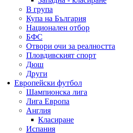
Западна - класиране
В група
Купа на България
Национален отбор
БФС
Отвори очи за реалността
Пловдивският спорт
Дюш
Други
Европейски футбол
Шампионска лига
Лига Европа
Англия
Класиране
Испания