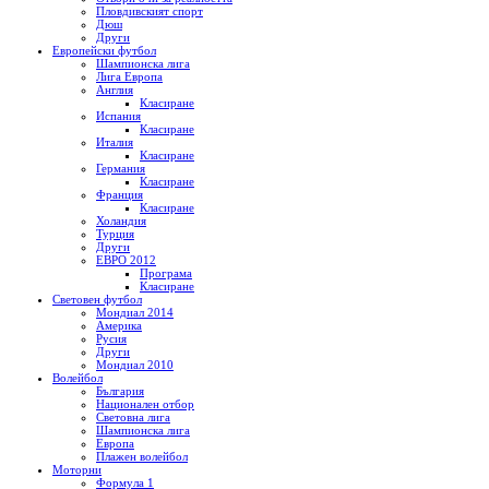
Пловдивският спорт
Дюш
Други
Европейски футбол
Шампионска лига
Лига Европа
Англия
Класиране
Испания
Класиране
Италия
Класиране
Германия
Класиране
Франция
Класиране
Холандия
Турция
Други
ЕВРО 2012
Програма
Класиране
Световен футбол
Мондиал 2014
Америка
Русия
Други
Мондиал 2010
Волейбол
България
Национален отбор
Световна лига
Шампионска лига
Европа
Плажен волейбол
Моторни
Формула 1