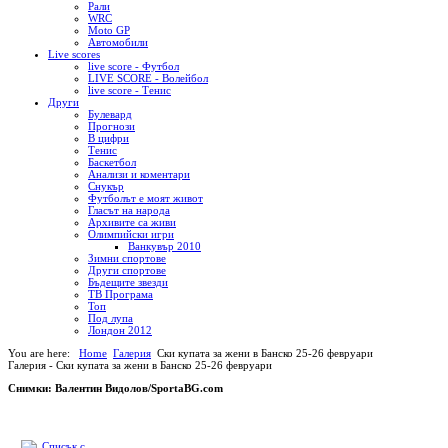
Рали
WRC
Moto GP
Автомобили
Live scores
live score - Футбол
LIVE SCORE - Волейбол
live score - Тенис
Други
Булевард
Прогнози
В цифри
Тенис
Баскетбол
Анализи и коментари
Снукър
Футболът е моят живот
Гласът на народа
Архивите са живи
Олимпийски игри
Ванкувър 2010
Зимни спортове
Други спортове
Бъдещите звезди
ТВ Програма
Топ
Под лупа
Лондон 2012
You are here:
Home
Галерия
Ски купата за жени в Банско 25-26 февруари
Галерия - Ски купата за жени в Банско 25-26 февруари
Снимки: Валентин Видолов/SportaBG.com