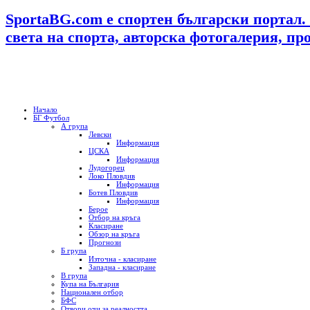
SportaBG.com е спортен български портал.
света на спорта, авторска фотогалерия, пр
Начало
БГ Футбол
А група
Левски
Информация
ЦСКА
Информация
Лудогорец
Локо Пловдив
Информация
Ботев Пловдив
Информация
Берое
Отбор на кръга
Класиране
Обзор на кръга
Прогнози
Б група
Източна - класиране
Западна - класиране
В група
Купа на България
Национален отбор
БФС
Отвори очи за реалността