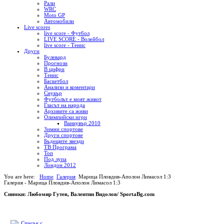
Рали
WRC
Moto GP
Автомобили
Live scores
live score - Футбол
LIVE SCORE - Волейбол
live score - Тенис
Други
Булевард
Прогнози
В цифри
Тенис
Баскетбол
Анализи и коментари
Снукър
Футболът е моят живот
Гласът на народа
Архивите са живи
Олимпийски игри
Ванкувър 2010
Зимни спортове
Други спортове
Бъдещите звезди
ТВ Програма
Топ
Под лупа
Лондон 2012
You are here:
Home
Галерия
Марица Пловдив-Аполон Лимасол 1:3
Галерия - Марица Пловдив-Аполон Лимасол 1:3
Снимки: Любомир Гутев, Валентин Видолов/ SportaBg.com