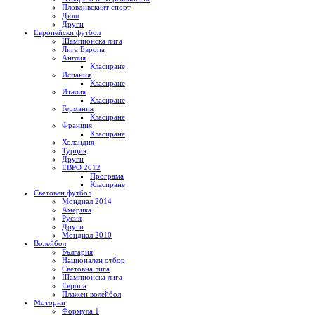
Пловдивският спорт
Дюш
Други
Европейски футбол
Шампионска лига
Лига Европа
Англия
Класиране
Испания
Класиране
Италия
Класиране
Германия
Класиране
Франция
Класиране
Холандия
Турция
Други
ЕВРО 2012
Програма
Класиране
Световен футбол
Мондиал 2014
Америка
Русия
Други
Мондиал 2010
Волейбол
България
Национален отбор
Световна лига
Шампионска лига
Европа
Плажен волейбол
Моторни
Формула 1