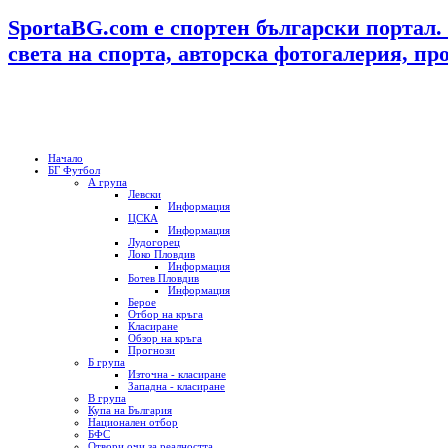
SportaBG.com е спортен български портал.
света на спорта, авторска фотогалерия, пр
Начало
БГ Футбол
А група
Левски
Информация
ЦСКА
Информация
Лудогорец
Локо Пловдив
Информация
Ботев Пловдив
Информация
Берое
Отбор на кръга
Класиране
Обзор на кръга
Прогнози
Б група
Източна - класиране
Западна - класиране
В група
Купа на България
Национален отбор
БФС
Отвори очи за реалността