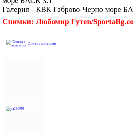
море БАСК 3:1
Галерия - КВК Габрово-Черно море БА
Снимки: Любомир Гутев/SportaBg.c
Списък с категории