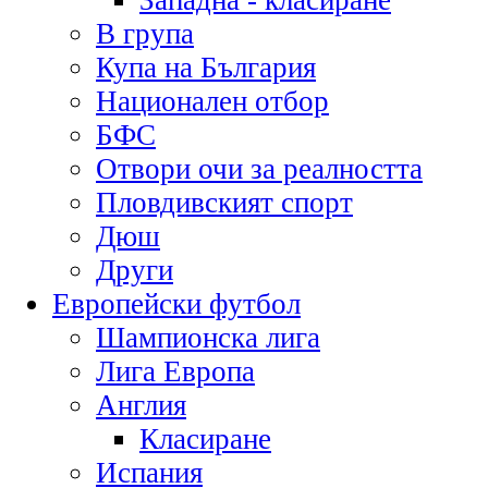
Западна - класиране
В група
Купа на България
Национален отбор
БФС
Отвори очи за реалността
Пловдивският спорт
Дюш
Други
Европейски футбол
Шампионска лига
Лига Европа
Англия
Класиране
Испания