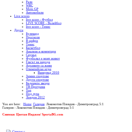
Рали
WRC
Moto GP
Автомобили
Live scores
live score - Футбол
LIVE SCORE - Волейбол
live score - Тенис
Други
Булевард
Прогнози
В цифри
Тенис
Баскетбол
Анализи и коментари
Снукър
Футболът е моят живот
Гласът на народа
Архивите са живи
Олимпийски игри
Ванкувър 2010
Зимни спортове
Други спортове
Бъдещите звезди
ТВ Програма
Топ
Под лупа
Лондон 2012
You are here:
Home
Галерия
Локомотив Пловдив - Димитровград 5:1
Галерия - Локомотив Пловдив - Димитровград 5:1
Снимки: Цветан Инджов/ SportaBG.com