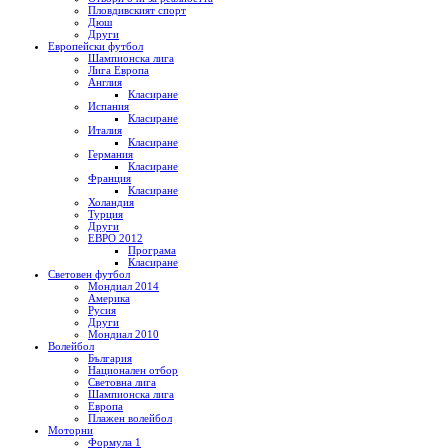
Пловдивският спорт
Дюш
Други
Европейски футбол
Шампионска лига
Лига Европа
Англия
Класиране
Испания
Класиране
Италия
Класиране
Германия
Класиране
Франция
Класиране
Холандия
Турция
Други
ЕВРО 2012
Програма
Класиране
Световен футбол
Мондиал 2014
Америка
Русия
Други
Мондиал 2010
Волейбол
България
Национален отбор
Световна лига
Шампионска лига
Европа
Плажен волейбол
Моторни
Формула 1