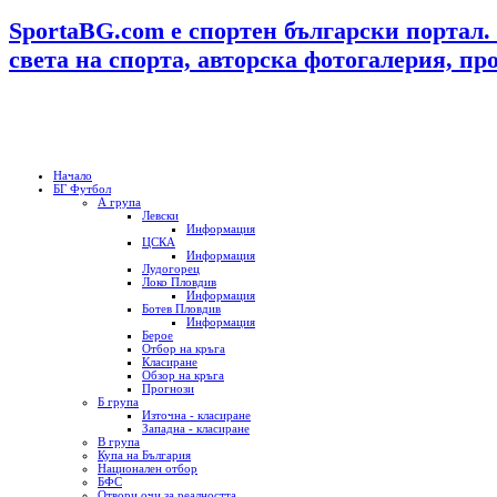
SportaBG.com е спортен български портал.
света на спорта, авторска фотогалерия, пр
Начало
БГ Футбол
А група
Левски
Информация
ЦСКА
Информация
Лудогорец
Локо Пловдив
Информация
Ботев Пловдив
Информация
Берое
Отбор на кръга
Класиране
Обзор на кръга
Прогнози
Б група
Източна - класиране
Западна - класиране
В група
Купа на България
Национален отбор
БФС
Отвори очи за реалността