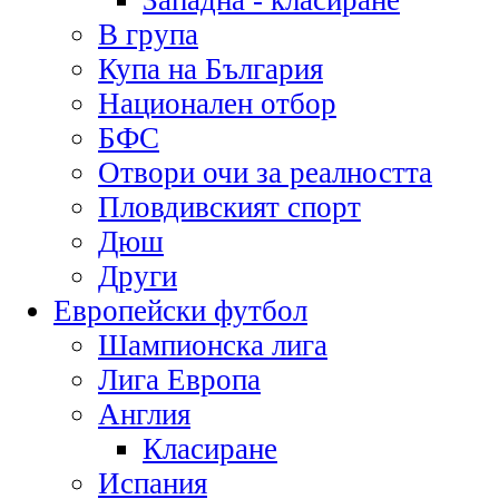
Западна - класиране
В група
Купа на България
Национален отбор
БФС
Отвори очи за реалността
Пловдивският спорт
Дюш
Други
Европейски футбол
Шампионска лига
Лига Европа
Англия
Класиране
Испания