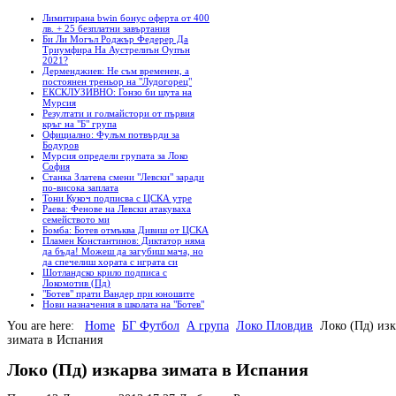
Лимитирана bwin бонус оферта от 400
лв. + 25 безплатни завъртания
Би Ли Могъл Роджър Федерер Да
Триумфира На Аустрелиън Оупън
2021?
Дерменджиев: Не съм временен, а
постоянен треньор на "Лудогорец"
ЕКСКЛУЗИВНО: Гонзо би шута на
Мурсия
Резултати и голмайстори от първия
кръг на "Б" група
Официално: Фулъм потвърди за
Бодуров
Мурсия определи групата за Локо
София
Станка Златева смени "Левски" заради
по-висока заплата
Тони Кукоч подписва с ЦСКА утре
Раева: Фенове на Левски атакуваха
семейството ми
Бомба: Ботев отмъква Дивиш от ЦСКА
Пламен Константинов: Диктатор няма
да бъда! Можеш да загубиш мача, но
да спечелиш хората с играта си
Шотландско крило подписа с
Локомотив (Пд)
"Ботев" прати Вандер при юношите
Нови назначения в школата на "Ботев"
You are here:
Home
БГ Футбол
А група
Локо Пловдив
Локо (Пд) изк
зимата в Испания
Локо (Пд) изкарва зимата в Испания