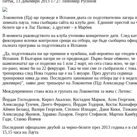
Петък, 13 Декември 2013 17:27
Любомир Русинов
Локомотив (Пд) ще проведе в Испания двата си подготвителни лагера 
зимната пауза, това съобщава сайта на клуба днес. Единият престой на 
белите ще е в Лас Палмас, а другият – в Марбея.
В момента ръководството на клуба уточнява конкретните дати. След кат
фиксирани всички контролни срещи на отбора, ще бъде съобщена офи
пълната програма за подготовката в Испания.
„Да, подготовката ни ще премине в чужбина, най-вероятно ще отидем 
Испания. В България лагери не се предвиждат. Първо беше обявено, че
шампионатът ще се поднови на 1 или 2 март, но сега стана ясно, че ще
по-рано, може би на 22 февруари. Така че ние сме се съобразили с това
тренировка след Нова година ще е на 5 януари. През другата седмица
тренировки няма да има. Последното занимание на отбора ще е в недел
декември)”, заяви днес треньорът на Локомотив (Пд) Александър Станк
Междувременно стана ясна и групата на Локомотив за мача с Литекс:
Йордан Господинов, Кирил Акалски, Костадин Марков, Асен Георгиев,
Александър Тунчев, Диего Фераресо, Йордан Тодоров, Костас Казнафер
Аймен Белаид, Валери Георгиев, Стелиос Илиадис, Дани Кики, Тижани
Александър Якимов, Здравко Лазаров, Георги Стефанов, Мартин Камбу
Гади, Станко Йовчев
Последният официален двубой за черно-белите през 2013 година е в съ
15,15 часа на Лаута.