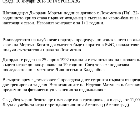
Сряда, 10 Януари 2018 10:14
SPORTABG
Шотландецът Джордан Мортън подписа договор с Локомотив (Пд). 22-
годишното крило става първият чужденец в състава на черно-белите за
настоящия сезон. Неговият контракт е за 1+1 години.
Ръководството на клуба вече стартира процедура по изискването на жъл
карта на Мортън. Когато документът бъде изпратен в БФС, нападателят
получи състезателни права за Локомотив.
Джордан е роден на 25 април 1992 година и е възпитаник на школата н
където играе до навършване на 19 години. След това се подвизава
последователно в местните Ливингстън и Калденбиф.
В същото време „смърфовете” проведоха днес сутринта първата от пре
две тренировки за деня. Възпитаниците на Неделчо Матушев наблегнах
предимно на физически упражнения за издръжливост.
Следобед черно-белите ще имат още една тренировка, а в сряда от 11,00
Лаута е учебната игра с третодивизионния Асеновец (Асеновград).