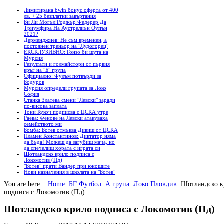
Лимитирана bwin бонус оферта от 400
лв. + 25 безплатни завъртания
Би Ли Могъл Роджър Федерер Да
Триумфира На Аустрелиън Оупън
2021?
Дерменджиев: Не съм временен, а
постоянен треньор на "Лудогорец"
ЕКСКЛУЗИВНО: Гонзо би шута на
Мурсия
Резултати и голмайстори от първия
кръг на "Б" група
Официално: Фулъм потвърди за
Бодуров
Мурсия определи групата за Локо
София
Станка Златева смени "Левски" заради
по-висока заплата
Тони Кукоч подписва с ЦСКА утре
Раева: Фенове на Левски атакуваха
семейството ми
Бомба: Ботев отмъква Дивиш от ЦСКА
Пламен Константинов: Диктатор няма
да бъда! Можеш да загубиш мача, но
да спечелиш хората с играта си
Шотландско крило подписа с
Локомотив (Пд)
"Ботев" прати Вандер при юношите
Нови назначения в школата на "Ботев"
You are here:
Home
БГ Футбол
А група
Локо Пловдив
Шотландско к
подписа с Локомотив (Пд)
Шотландско крило подписа с Локомотив (Пд)