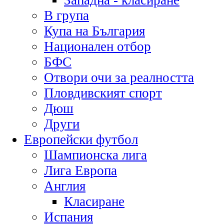
Западна - класиране
В група
Купа на България
Национален отбор
БФС
Отвори очи за реалността
Пловдивският спорт
Дюш
Други
Европейски футбол
Шампионска лига
Лига Европа
Англия
Класиране
Испания