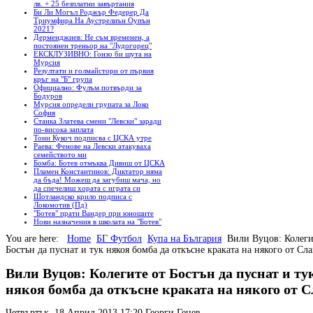
лв. + 25 безплатни завъртания
Би Ли Могъл Роджър Федерер Да
Триумфира На Аустрелиън Оупън
2021?
Дерменджиев: Не съм временен, а
постоянен треньор на "Лудогорец"
ЕКСКЛУЗИВНО: Гонзо би шута на
Мурсия
Резултати и голмайстори от първия
кръг на "Б" група
Официално: Фулъм потвърди за
Бодуров
Мурсия определи групата за Локо
София
Станка Златева смени "Левски" заради
по-висока заплата
Тони Кукоч подписва с ЦСКА утре
Раева: Фенове на Левски атакуваха
семейството ми
Бомба: Ботев отмъква Дивиш от ЦСКА
Пламен Константинов: Диктатор няма
да бъда! Можеш да загубиш мача, но
да спечелиш хората с играта си
Шотландско крило подписа с
Локомотив (Пд)
"Ботев" прати Вандер при юношите
Нови назначения в школата на "Ботев"
You are here:
Home
БГ Футбол
Купа на България
Вили Вуцов: Колеги
Бостън да пуснат и тук някоя бомба да откъсне краката на някого от Сл
Вили Вуцов: Колегите от Бостън да пуснат и ту
някоя бомба да откъсне краката на някого от 
Четвъртък, 18 Април 2013 17:20
Георги Генев