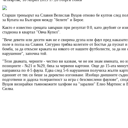
Старши треньорът на Славия Велислав Вуцов отново бе култов след по
за Купата на България между "белите" и Берое.
Както е известно срещата завърши при резултат 0:0, като двубоят се из
стадиона в квартал "Овча Купел".
"Вече девети или десети мач не е свирена дузпа или фаул пред наказате
поле в полза на Славия. Сигурно трябва колегите от Бостън да пуснат и
бомба, за да откъсне краката на някого от нашите футболисти, за да ни 
нарушение", започна той.
"Тези двамата, черните - честно ви казвам, че не им знам имената, но 
позициите - №21 и №29, бяха за червени картони. Още до 15-ата минут
направиха по 4-5 фаула. Едва след 5-6 нарушения получиха жълти карт
единият от тях си беше за директно изгонване. Изобщо днешните съдии
подготвени и дадоха толерантност за игра с безсмислени фаулове", спо
Вуцов визирайки тъмнокожите халфове на "заралии" Елио Мартинс и 
Силва.