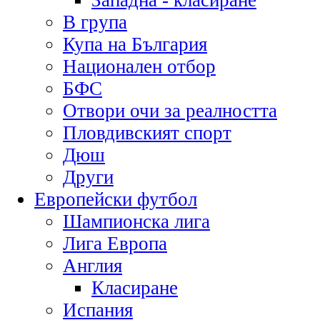
Западна - класиране
В група
Купа на България
Национален отбор
БФС
Отвори очи за реалността
Пловдивският спорт
Дюш
Други
Европейски футбол
Шампионска лига
Лига Европа
Англия
Класиране
Испания