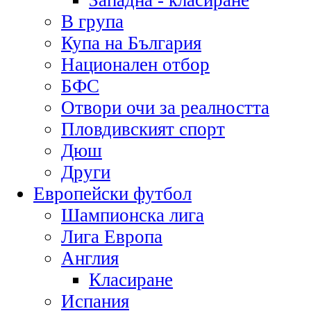
Западна - класиране
В група
Купа на България
Национален отбор
БФС
Отвори очи за реалността
Пловдивският спорт
Дюш
Други
Европейски футбол
Шампионска лига
Лига Европа
Англия
Класиране
Испания