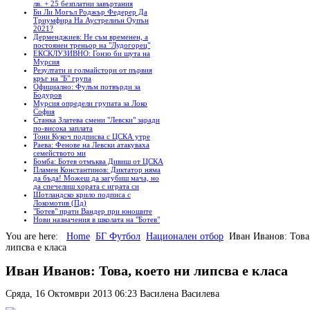
лв. + 25 безплатни завъртания
Би Ли Могъл Роджър Федерер Да
Триумфира На Аустрелиън Оупън
2021?
Дерменджиев: Не съм временен, а
постоянен треньор на "Лудогорец"
ЕКСКЛУЗИВНО: Гонзо би шута на
Мурсия
Резултати и голмайстори от първия
кръг на "Б" група
Официално: Фулъм потвърди за
Бодуров
Мурсия определи групата за Локо
София
Станка Златева смени "Левски" заради
по-висока заплата
Тони Кукоч подписва с ЦСКА утре
Раева: Фенове на Левски атакуваха
семейството ми
Бомба: Ботев отмъква Дивиш от ЦСКА
Пламен Константинов: Диктатор няма
да бъда! Можеш да загубиш мача, но
да спечелиш хората с играта си
Шотландско крило подписа с
Локомотив (Пд)
"Ботев" прати Вандер при юношите
Нови назначения в школата на "Ботев"
You are here:
Home
БГ Футбол
Национален отбор
Иван Иванов: Това,
липсва е класа
Иван Иванов: Това, което ни липсва е класа
Сряда, 16 Октомври 2013 06:23
Василена Василева