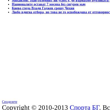
Михайлов: Най-големият ни успех е, че върнахме публиката!
Националите остават 7 месеца без сигурен мач
Киево гледа Влади Гаджев срещу Чехия
Любо вдигна отбора, но това не го освобождава от отговорнос
Споделете
Copyright © 2010-2013
Спорта БГ
. В