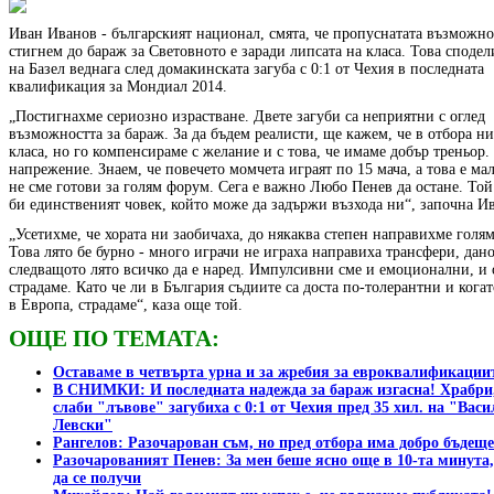
Иван Иванов - българският национал, смята, че пропуснатата възможно
стигнем до бараж за Световното е заради липсата на класа. Това сподел
на Базел веднага след домакинската загуба с 0:1 от Чехия в последната
квалификация за Мондиал 2014.
„Постигнахме сериозно израстване. Двете загуби са неприятни с оглед
възможността за бараж. За да бъдем реалисти, ще кажем, че в отбора н
класа, но го компенсираме с желание и с това, че имаме добър треньор
напрежение. Знаем, че повечето момчета играят по 15 мача, а това е ма
не сме готови за голям форум. Сега е важно Любо Пенев да остане. Той
би единственият човек, който може да задържи възхода ни“, започна И
„Усетихме, че хората ни заобичаха, до някаква степен направихме голям
Това лято бе бурно - много играчи не играха направиха трансфери, дан
следващото лято всичко да е наред. Импулсивни сме и емоционални, и 
страдаме. Като че ли в България съдиите са доста по-толерантни и кога
в Европа, страдаме“, каза още той.
ОЩЕ ПО ТЕМАТА
:
Оставаме в четвърта урна и за жребия за евроквалификации
В СНИМКИ: И последната надежда за бараж изгасна! Храбри
слаби "лъвове" загубиха с 0:1 от Чехия пред 35 хил. на "Васи
Левски"
Рангелов: Разочарован съм, но пред отбора има добро бъдеще
Разочарованият Пенев: За мен беше ясно още в 10-та минута,
да се получи