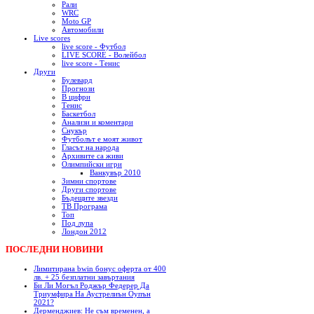
Рали
WRC
Moto GP
Автомобили
Live scores
live score - Футбол
LIVE SCORE - Волейбол
live score - Тенис
Други
Булевард
Прогнози
В цифри
Тенис
Баскетбол
Анализи и коментари
Снукър
Футболът е моят живот
Гласът на народа
Архивите са живи
Олимпийски игри
Ванкувър 2010
Зимни спортове
Други спортове
Бъдещите звезди
ТВ Програма
Топ
Под лупа
Лондон 2012
ПОСЛЕДНИ НОВИНИ
Лимитирана bwin бонус оферта от 400
лв. + 25 безплатни завъртания
Би Ли Могъл Роджър Федерер Да
Триумфира На Аустрелиън Оупън
2021?
Дерменджиев: Не съм временен, а