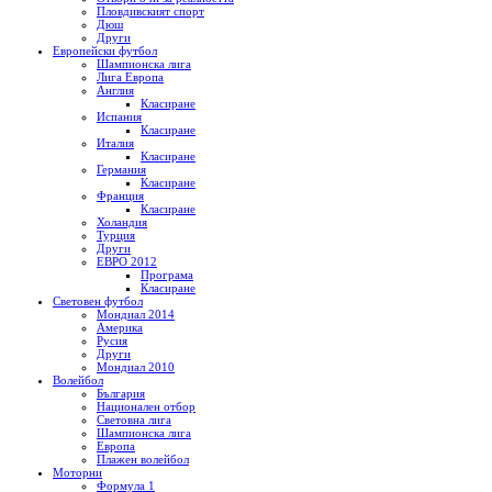
Пловдивският спорт
Дюш
Други
Европейски футбол
Шампионска лига
Лига Европа
Англия
Класиране
Испания
Класиране
Италия
Класиране
Германия
Класиране
Франция
Класиране
Холандия
Турция
Други
ЕВРО 2012
Програма
Класиране
Световен футбол
Мондиал 2014
Америка
Русия
Други
Мондиал 2010
Волейбол
България
Национален отбор
Световна лига
Шампионска лига
Европа
Плажен волейбол
Моторни
Формула 1