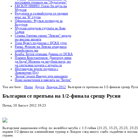
постоянен треньор на "Лудогорец"
ЕКСКЛУЗИВНО: Гонзо би шута на
Мурсия
Резултати и голмайстори от първия
кръг на "Б" група
Официално: Фулъм потвърди за
Бодуров
Мурсия определи групата за Локо
София
Станка Златева смени "Левски" заради
по-висока заплата
Тони Кукоч подписва с ЦСКА утре
Раева: Фенове на Левски атакуваха
семейството ми
Бомба: Ботев отмъква Дивиш от ЦСКА
Пламен Константинов: Диктатор няма
да бъда! Можеш да загубиш мача, но
да спечелиш хората с играта си
Шотландско крило подписа с
Локомотив (Пд)
"Ботев" прати Вандер при юношите
Нови назначения в школата на "Ботев"
You are here:
Home
Други
Лондон 2012
България се препъна на 1/2-финала срещу Рус
България се препъна на 1/2-финала срещу Русия
Петък, 10 Август 2012 19:23
Българския национален отбор по волейбол загуби с 1:3 гейма (21:25, 15:25, 25:23, 23:25
първия 1/2-финал на олимпийския турнир в Лондон след много слабо съдийтво в посока
страни.