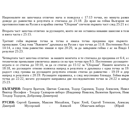
Националите ни започнаха отлично мача и поведоха с 17:13 точки, но минута разко
доведе до равенство в резултата и стигнаха до 21:18. До края на гейма България не
противопостави на Русия и в крайна сметка "Сборная" спечели първата част след 25:21 в с
Втората част започна отлично за руснаците, които не ни оставиха никакви шансове в тоз
и взега часта с 25:15.
Tретият гейм вървеше точка за точка и имаха точка преднина при първото 
прекъсване. След това "Лъвовете" дръпнаха на Русия с три точки до 11:8. Постепенно Рус
14:14, а след това равенство имаше и при 20:20, за да завършим гейма с ас на Владо
резултат 25:23.
Четвъртата част започна отлично за нашите момчета и те стигнаха до преднина от 6:4, а
техническо прекъсване увеличиха аванса си на три точки при 8:5. Постепенно руснаците 
играта и се стигна до 10:10, за да се стигне до 15:12 за "Сборная". Нашите момчета 
18:18, но руснаците отново излязоха напред в резултата и дръпнаха с една точка за 19
радост след грешка на руснаците резултата отново стигна до равенство - 19:19 и дп
напред в резултата с 20:19. Руснаците изравниха, а след неуспешна блокада. Гейма върв
точка до 22:22, когато руснаците направиха две последователни точки за 24:22 и завъ
25:23.
БЪЛГАРИЯ:
Георги Братоев, Цветан Соколов, Тодор Скримов, Тодор Алексиев, Никол
Виктор Йосифов - Теодор Салпаров-либеро (Владимир Николов, Валентин Братоев, Нико
Теодор Тодоров, Добромир Димитров)
РУСИЯ:
Сергей Гранкин, Максим Михайлов, Тарас Хтей, Сергей Тетюхин, Алексан
Дмитрий Мусерский - Алексей Обмочаев-либеро (Юрий Б