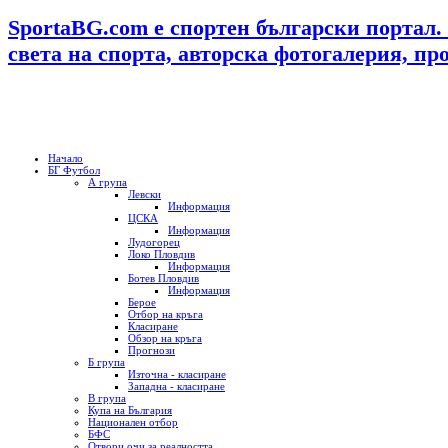
SportaBG.com е спортен български портал.
света на спорта, авторска фотогалерия, пр
Начало
БГ Футбол
А група
Левски
Информация
ЦСКА
Информация
Лудогорец
Локо Пловдив
Информация
Ботев Пловдив
Информация
Берое
Отбор на кръга
Класиране
Обзор на кръга
Прогнози
Б група
Източна - класиране
Западна - класиране
В група
Купа на България
Национален отбор
БФС
Отвори очи за реалността