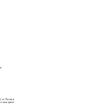
ия
) от Русия в
 и към двете