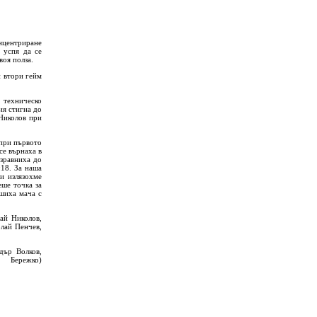
нцентриране
 успя да се
воя полза.
и втори гейм
техническо
ия стигна до
 Николов при
 при първото
се върнаха в
изравниха до
:18. За наша
ри излязохме
еше точка за
ршиха мача с
ай Николов,
лай Пенчев,
дър Волков,
ережко)