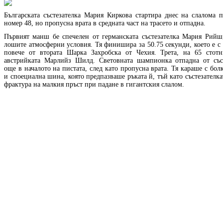
Българската състезателка Мария Киркова стартира днес на слалома п
номер 48, но пропусна врата в средната част на трасето и отпадна.
Първият манш бе спечелен от германската състезателка Мария Рийш
лошите атмосферни условия. Тя финишира за 50.75 секунди, което е с
повече от втората Шарка Захробска от Чехия. Трета, на 65 стотн
австрийката Марлийз Шилд. Световната шампионка отпадна от със
още в началото на пистата, след като пропусна врата. Тя караше с бол
и споециална шина, която предпазваше ръката й, тъй като състезателк
фрактура на малкия пръст при падане в гигантския слалом.