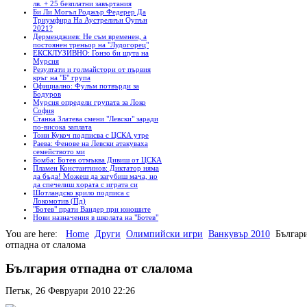
лв. + 25 безплатни завъртания
Би Ли Могъл Роджър Федерер Да
Триумфира На Аустрелиън Оупън
2021?
Дерменджиев: Не съм временен, а
постоянен треньор на "Лудогорец"
ЕКСКЛУЗИВНО: Гонзо би шута на
Мурсия
Резултати и голмайстори от първия
кръг на "Б" група
Официално: Фулъм потвърди за
Бодуров
Мурсия определи групата за Локо
София
Станка Златева смени "Левски" заради
по-висока заплата
Тони Кукоч подписва с ЦСКА утре
Раева: Фенове на Левски атакуваха
семейството ми
Бомба: Ботев отмъква Дивиш от ЦСКА
Пламен Константинов: Диктатор няма
да бъда! Можеш да загубиш мача, но
да спечелиш хората с играта си
Шотландско крило подписа с
Локомотив (Пд)
"Ботев" прати Вандер при юношите
Нови назначения в школата на "Ботев"
You are here:
Home
Други
Олимпийски игри
Ванкувър 2010
Българ
отпадна от слалома
България отпадна от слалома
Петък, 26 Февруари 2010 22:26