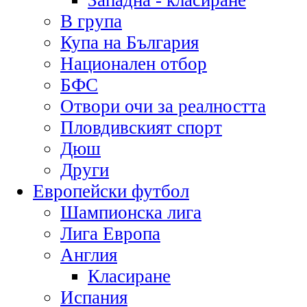
Западна - класиране
В група
Купа на България
Национален отбор
БФС
Отвори очи за реалността
Пловдивският спорт
Дюш
Други
Европейски футбол
Шампионска лига
Лига Европа
Англия
Класиране
Испания