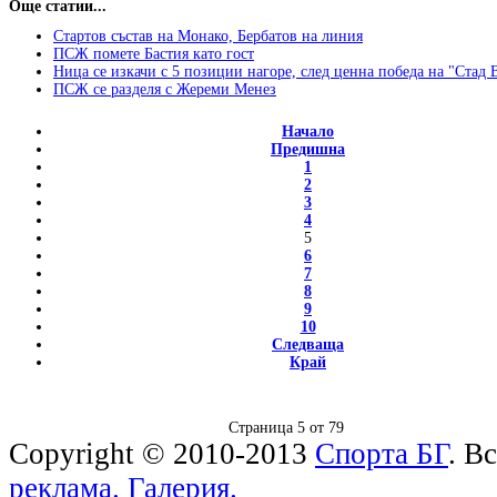
Още статии...
Стартов състав на Монако, Бербатов на линия
ПСЖ помете Бастия като гост
Ница се изкачи с 5 позиции нагоре, след ценна победа на "Стад
ПСЖ се разделя с Жереми Менез
Начало
Предишна
1
2
3
4
5
6
7
8
9
10
Следваща
Край
Страница 5 от 79
Copyright © 2010-2013
Спорта БГ
. В
реклама.
Галерия.