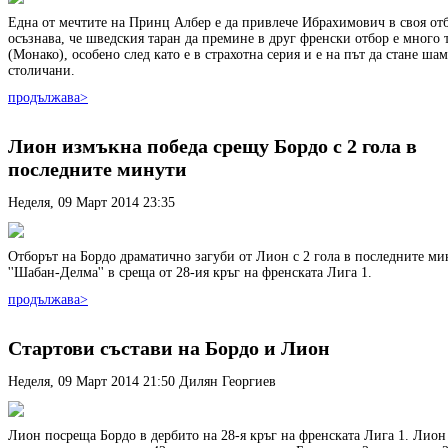
Една от мечтите на Принц Албер е да привлече Ибрахимович в своя от
осъзнава, че шведския таран да премине в друг френски отбор е много 
(Монако), особено след като е в страхотна серия и е на път да стане ша
столичани.
продължава>
Лион измъкна победа срещу Бордо с 2 гола в
последните минути
Неделя, 09 Март 2014 23:35
Отборът на Бордо драматично загуби от Лион с 2 гола в последните ми
''Шабан-Делма'' в среща от 28-ия кръг на френската Лига 1.
продължава>
Стартови състави на Бордо и Лион
Неделя, 09 Март 2014 21:50
Дилян Георгиев
Лион посреща Бордо в дербито на 28-я кръг на френската Лига 1. Лион 