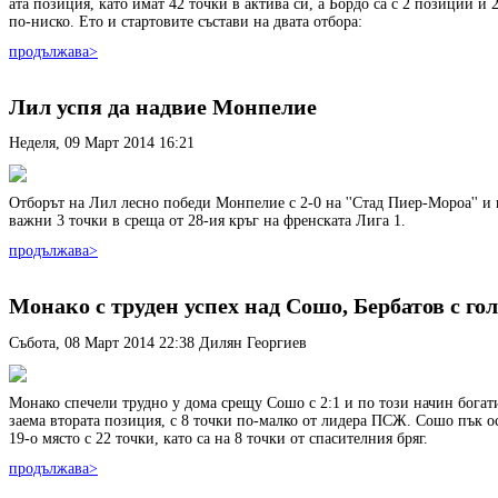
ата позиция, като имат 42 точки в актива си, а Бордо са с 2 позиции и 
по-ниско. Ето и стартовите състави на двата отбора:
продължава>
Лил успя да надвие Монпелие
Неделя, 09 Март 2014 16:21
Отборът на Лил лесно победи Монпелие с 2-0 на ''Стад Пиер-Мороа'' и 
важни 3 точки в среща от 28-ия кръг на френската Лига 1.
продължава>
Монако с труден успех над Сошо, Бербатов с гол
Събота, 08 Март 2014 22:38
Дилян Георгиев
Монако спечели трудно у дома срещу Сошо с 2:1 и по този начин богат
заема втората позиция, с 8 точки по-малко от лидера ПСЖ. Сошо пък о
19-о място с 22 точки, като са на 8 точки от спасителния бряг.
продължава>