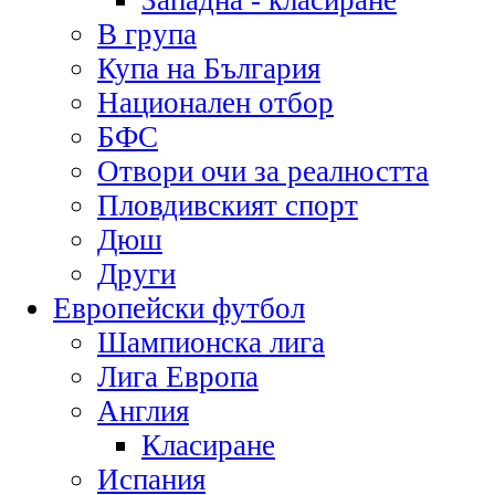
Западна - класиране
В група
Купа на България
Национален отбор
БФС
Отвори очи за реалността
Пловдивският спорт
Дюш
Други
Европейски футбол
Шампионска лига
Лига Европа
Англия
Класиране
Испания