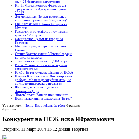
лв. + 25 безплатни завъртания
Би Ли Могъл Роджър Федерер Да
Триумфира На Аустрелиън Оупън
2021?
Дерменджиев: Не съм временен, а
постоянен треньор на "Лудогорец"
ЕКСКЛУЗИВНО: Гонзо би шута на
Мурсия
Резултати и голмайстори от първия
кръг на "Б" група
Официално: Фулъм потвърди за
Бодуров
Мурсия определи групата за Локо
София
Станка Златева смени "Левски" заради
по-висока заплата
Тони Кукоч подписва с ЦСКА утре
Раева: Фенове на Левски атакуваха
семейството ми
Бомба: Ботев отмъква Дивиш от ЦСКА
Пламен Константинов: Диктатор няма
да бъда! Можеш да загубиш мача, но
да спечелиш хората с играта си
Шотландско крило подписа с
Локомотив (Пд)
"Ботев" прати Вандер при юношите
Нови назначения в школата на "Ботев"
You are here:
Home
Европейски футбол
Франция
Франция
Конкурент на ПСЖ иска Ибрахимович
Вторник, 11 Март 2014 13:12
Дилян Георгиев