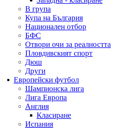
Западна - класиране
В група
Купа на България
Национален отбор
БФС
Отвори очи за реалността
Пловдивският спорт
Дюш
Други
Европейски футбол
Шампионска лига
Лига Европа
Англия
Класиране
Испания