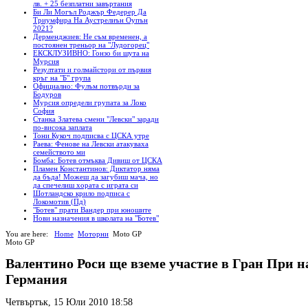
лв. + 25 безплатни завъртания
Би Ли Могъл Роджър Федерер Да
Триумфира На Аустрелиън Оупън
2021?
Дерменджиев: Не съм временен, а
постоянен треньор на "Лудогорец"
ЕКСКЛУЗИВНО: Гонзо би шута на
Мурсия
Резултати и голмайстори от първия
кръг на "Б" група
Официално: Фулъм потвърди за
Бодуров
Мурсия определи групата за Локо
София
Станка Златева смени "Левски" заради
по-висока заплата
Тони Кукоч подписва с ЦСКА утре
Раева: Фенове на Левски атакуваха
семейството ми
Бомба: Ботев отмъква Дивиш от ЦСКА
Пламен Константинов: Диктатор няма
да бъда! Можеш да загубиш мача, но
да спечелиш хората с играта си
Шотландско крило подписа с
Локомотив (Пд)
"Ботев" прати Вандер при юношите
Нови назначения в школата на "Ботев"
You are here:
Home
Моторни
Moto GP
Moto GP
Валентино Роси ще вземе участие в Гран При н
Германия
Четвъртък, 15 Юли 2010 18:58