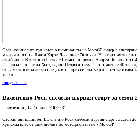
След изминалите три кръга в шампионата на MotoGP лидер в класиране
младия пилот на Ямаха Хорхе Лоренцо с 70 точки. На второ място е не
съотборник Валентино Роси с 61 точки, а трети е Андреа Довициозо с 4
Испанския пилот на Хонда Дани Педроса заема 4-тото място с 40 точки,
от фаворитите за добро представяне през сезона Кейси Стоунър е едва 1
точки.
продължава>
Валентино Роси спечели първия старт за сезон 
Понеделник, 12 Април 2010 09:31
Световният шампион Валентино Роси спечели първия старт за сезон 20
кралския клас от шампионата по мотоциклетизъм - MotoGP.