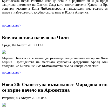
Бразилската перла Робиньо иска да остане в родината си и да прод
защитава цветовете на Сантос. След като тимът спечели Купата на Бра
осигури участие в Копа Либертадорес, а нападателят има голямо ж
играе в най-голямото клубно състезание в Южна Америка.
продължава>
Биелса остава начело на Чили
Сряда, 04 Август 2010 13:42
Mарсело Биелса се е навил да ръководи националния отбор на Чил
година. Президентът на местната футболна федерация Аролд Ма
сподели, че Биелса ще има възможността сам да избере своя екип.
продължава>
Ново 20: Същестува възможност Марадона отно
се върне начело на Аржентина
Вторник, 03 Август 2010 08:09