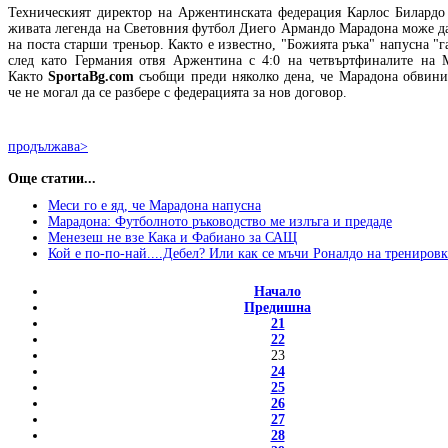
Техническият директор на Аржентинската федерация Карлос Билардо 
живата легенда на Световния футбол Диего Армандо Марадона може да
на поста старши треньор. Както е известно, "Божията ръка" напусна "г
след като Германия отвя Аржентина с 4:0 на четвъртфиналите на 
Както
SportaBg.com
съобщи преди няколко дена, че Марадона обвини
че не могал да се разбере с федерацията за нов договор.
продължава>
Още статии...
Меси го е яд, че Марадона напусна
Марадона: Футболното ръководство ме излъга и предаде
Менезеш не взе Кака и Фабиано за САЩ
Кой е по-по-най....Дебел? Или как се мъчи Роналдо на тренировк
Начало
Предишна
21
22
23
24
25
26
27
28