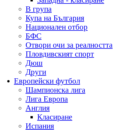
Западна - класиране
В група
Купа на България
Национален отбор
БФС
Отвори очи за реалността
Пловдивският спорт
Дюш
Други
Европейски футбол
Шампионска лига
Лига Европа
Англия
Класиране
Испания