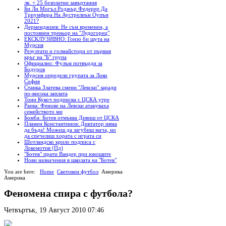
лв. + 25 безплатни завъртания
Би Ли Могъл Роджър Федерер Да
Триумфира На Аустрелиън Оупън
2021?
Дерменджиев: Не съм временен, а
постоянен треньор на "Лудогорец"
ЕКСКЛУЗИВНО: Гонзо би шута на
Мурсия
Резултати и голмайстори от първия
кръг на "Б" група
Официално: Фулъм потвърди за
Бодуров
Мурсия определи групата за Локо
София
Станка Златева смени "Левски" заради
по-висока заплата
Тони Кукоч подписва с ЦСКА утре
Раева: Фенове на Левски атакуваха
семейството ми
Бомба: Ботев отмъква Дивиш от ЦСКА
Пламен Константинов: Диктатор няма
да бъда! Можеш да загубиш мача, но
да спечелиш хората с играта си
Шотландско крило подписа с
Локомотив (Пд)
"Ботев" прати Вандер при юношите
Нови назначения в школата на "Ботев"
You are here:
Home
Световен футбол
Америка
Америка
Феномена спира с футбола?
Четвъртък, 19 Август 2010 07:46